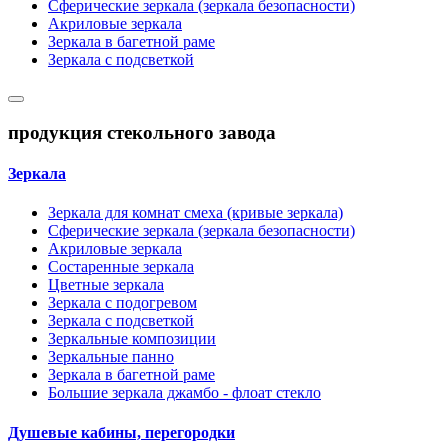
Сферические зеркала (зеркала безопасности)
Акриловые зеркала
Зеркала в багетной раме
Зеркала с подсветкой
продукция стекольного завода
Зеркала
Зеркала для комнат смеха (кривые зеркала)
Сферические зеркала (зеркала безопасности)
Акриловые зеркала
Состаренные зеркала
Цветные зеркала
Зеркала с подогревом
Зеркала с подсветкой
Зеркальные композиции
Зеркальные панно
Зеркала в багетной раме
Большие зеркала джамбо - флоат стекло
Душевые кабины, перегородки