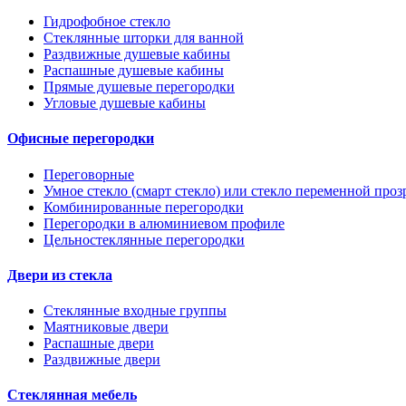
Гидрофобное стекло
Стеклянные шторки для ванной
Раздвижные душевые кабины
Распашные душевые кабины
Прямые душевые перегородки
Угловые душевые кабины
Офисные перегородки
Переговорные
Умное стекло (смарт стекло) или стекло переменной проз
Комбинированные перегородки
Перегородки в алюминиевом профиле
Цельностеклянные перегородки
Двери из стекла
Стеклянные входные группы
Маятниковые двери
Распашные двери
Раздвижные двери
Стеклянная мебель