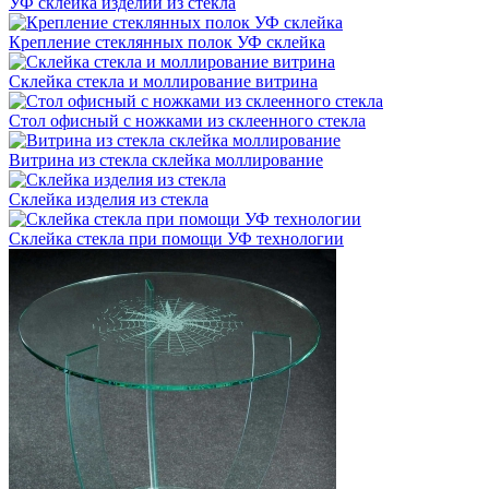
УФ склейка изделий из стекла
Крепление стеклянных полок УФ склейка
Склейка стекла и моллирование витрина
Стол офисный с ножками из склеенного стекла
Витрина из стекла склейка моллирование
Склейка изделия из стекла
Склейка стекла при помощи УФ технологии