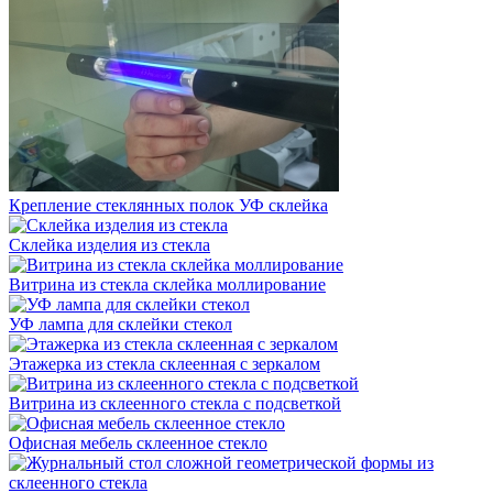
Крепление стеклянных полок УФ склейка
Склейка изделия из стекла
Витрина из стекла склейка моллирование
УФ лампа для склейки стекол
Этажерка из стекла склеенная с зеркалом
Витрина из склеенного стекла с подсветкой
Офисная мебель склеенное стекло