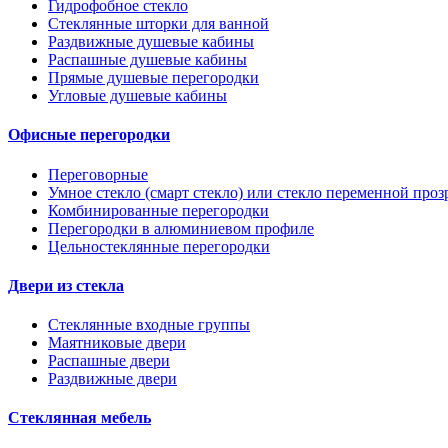
Гидрофобное стекло
Стеклянные шторки для ванной
Раздвижные душевые кабины
Распашные душевые кабины
Прямые душевые перегородки
Угловые душевые кабины
Офисные перегородки
Переговорные
Умное стекло (смарт стекло) или стекло переменной проз
Комбинированные перегородки
Перегородки в алюминиевом профиле
Цельностеклянные перегородки
Двери из стекла
Стеклянные входные группы
Маятниковые двери
Распашные двери
Раздвижные двери
Стеклянная мебель