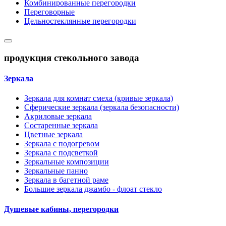
Комбинированные перегородки
Переговорные
Цельностеклянные перегородки
продукция стекольного завода
Зеркала
Зеркала для комнат смеха (кривые зеркала)
Сферические зеркала (зеркала безопасности)
Акриловые зеркала
Состаренные зеркала
Цветные зеркала
Зеркала с подогревом
Зеркала с подсветкой
Зеркальные композиции
Зеркальные панно
Зеркала в багетной раме
Большие зеркала джамбо - флоат стекло
Душевые кабины, перегородки