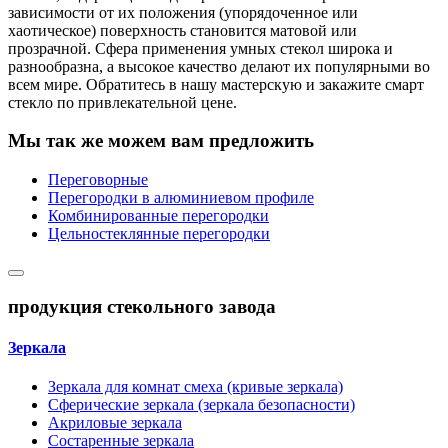
зависимости от их положения (упорядоченное или
хаотическое) поверхность становится матовой или
прозрачной. Сфера применения умных стекол широка и
разнообразна, а высокое качество делают их популярными во
всем мире. Обратитесь в нашу мастерскую и закажите смарт
стекло по привлекательной цене.
Мы так же можем вам предложить
Переговорные
Перегородки в алюминиевом профиле
Комбинированные перегородки
Цельностеклянные перегородки
продукция стекольного завода
Зеркала
Зеркала для комнат смеха (кривые зеркала)
Сферические зеркала (зеркала безопасности)
Акриловые зеркала
Состаренные зеркала