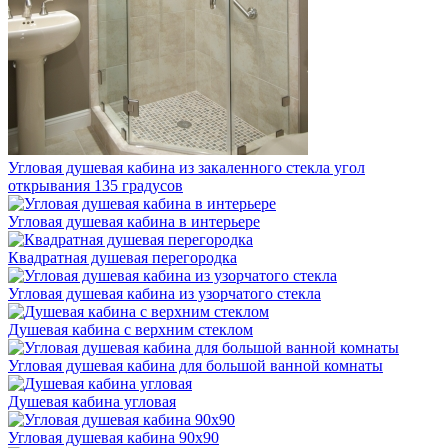
Угловая душевая кабина из закаленного стекла угол
открывания 135 градусов
Угловая душевая кабина в интерьере
Квадратная душевая перегородка
Угловая душевая кабина из узорчатого стекла
Душевая кабина с верхним стеклом
Угловая душевая кабина для большой ванной комнаты
Душевая кабина угловая
Угловая душевая кабина 90х90