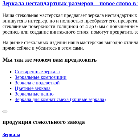
Зеркала нестандартных размеров – новое слово в
Наша стекольная мастерская предлагает зеркала нестандартных
впишутся в интерьер, но и полностью преобразят его, преврат
стеклянные поверхности толщиной от 4 до 6 мм с повышенным
роспись или создание винтажного стиля, помогут превратить з
На рынке стекольных изделий наша мастерская выгодно отлича
прямо сейчас и убедитесь в этом сами.
Мы так же можем вам предложить
Состаренные зеркала
Зеркальные композиции
Зеркала с подсветкой
Цветные зеркала
Зеркальные панно
Зеркала для комнат смеха (кривые зеркала)
продукция стекольного завода
Зеркала