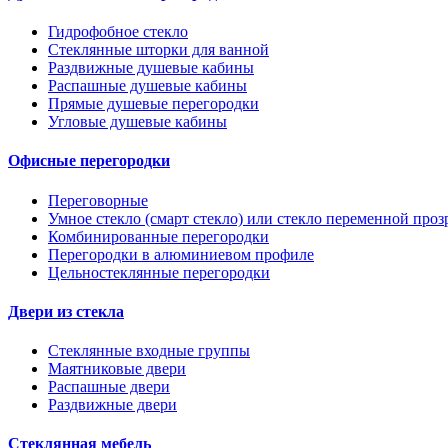
Гидрофобное стекло
Стеклянные шторки для ванной
Раздвижные душевые кабины
Распашные душевые кабины
Прямые душевые перегородки
Угловые душевые кабины
Офисные перегородки
Переговорные
Умное стекло (смарт стекло) или стекло переменной проз
Комбинированные перегородки
Перегородки в алюминиевом профиле
Цельностеклянные перегородки
Двери из стекла
Стеклянные входные группы
Маятниковые двери
Распашные двери
Раздвижные двери
Стеклянная мебель