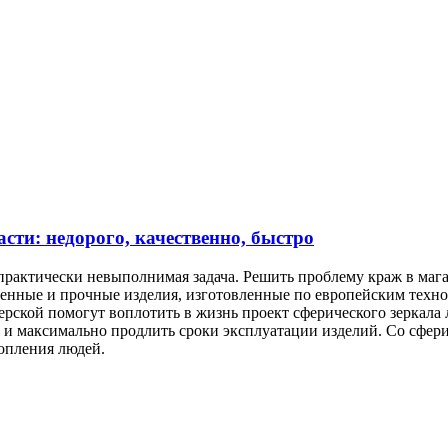
сти: недорого, качественно, быстро
практически невыполнимая задача. Решить проблему краж в мага
твенные и прочные изделия, изготовленные по европейским техн
рской помогут воплотить в жизнь проект сферического зеркала
 и максимально продлить сроки эксплуатации изделий. Со сфери
опления людей.