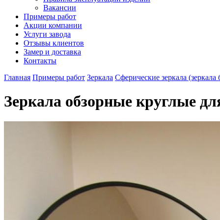
Вакансии
Примеры работ
Акции компании
Услуги завода
Отзывы клиентов
Замер и доставка
Контакты
Главная
Примеры работ
Зеркала
Сферические зеркала (зеркала 
Зеркала обзорные круглые д