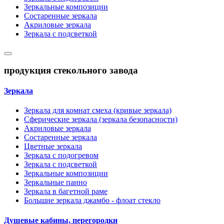
Зеркальные композиции
Состаренные зеркала
Акриловые зеркала
Зеркала с подсветкой
продукция стекольного завода
Зеркала
Зеркала для комнат смеха (кривые зеркала)
Сферические зеркала (зеркала безопасности)
Акриловые зеркала
Состаренные зеркала
Цветные зеркала
Зеркала с подогревом
Зеркала с подсветкой
Зеркальные композиции
Зеркальные панно
Зеркала в багетной раме
Большие зеркала джамбо - флоат стекло
Душевые кабины, перегородки