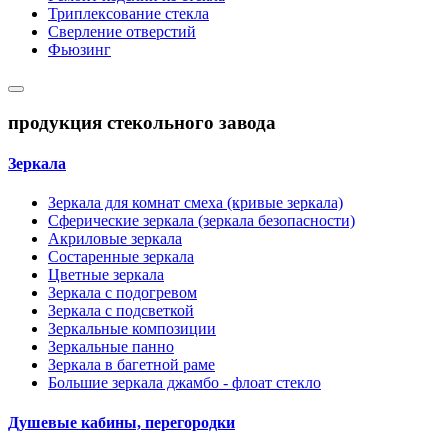
Триплексование стекла
Сверление отверстий
Фьюзинг
продукция стекольного завода
Зеркала
Зеркала для комнат смеха (кривые зеркала)
Сферические зеркала (зеркала безопасности)
Акриловые зеркала
Состаренные зеркала
Цветные зеркала
Зеркала с подогревом
Зеркала с подсветкой
Зеркальные композиции
Зеркальные панно
Зеркала в багетной раме
Большие зеркала джамбо - флоат стекло
Душевые кабины, перегородки