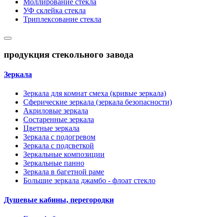
Моллирование стекла
УФ склейка стекла
Триплексование стекла
продукция стекольного завода
Зеркала
Зеркала для комнат смеха (кривые зеркала)
Сферические зеркала (зеркала безопасности)
Акриловые зеркала
Состаренные зеркала
Цветные зеркала
Зеркала с подогревом
Зеркала с подсветкой
Зеркальные композиции
Зеркальные панно
Зеркала в багетной раме
Большие зеркала джамбо - флоат стекло
Душевые кабины, перегородки