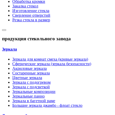
Обработка кромки
Закалка стекол
Изготовление стекла
Сверление отверстий
Резка стекла в размер
продукция стекольного завода
Зеркала
Зеркала для комнат смеха (кривые зеркала)
Сферические зеркала (зеркала безопасности)
Акриловые зеркала
Состаренные зеркала
Цветные зеркала
Зеркала с подогревом
Зеркала с подсветкой
Зеркальные композиции
Зеркальные панно
Зеркала в багетной раме
Большие зеркала джамбо - флоат стекло