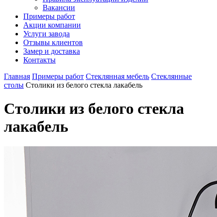
Вакансии
Примеры работ
Акции компании
Услуги завода
Отзывы клиентов
Замер и доставка
Контакты
Главная
Примеры работ
Стеклянная мебель
Стеклянные
столы
Столики из белого стекла лакабель
Столики из белого стекла
лакабель