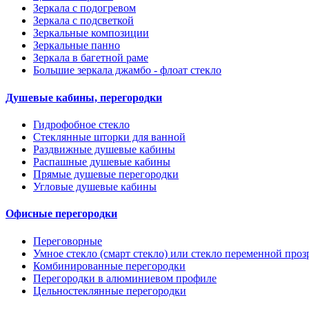
Зеркала с подогревом
Зеркала с подсветкой
Зеркальные композиции
Зеркальные панно
Зеркала в багетной раме
Большие зеркала джамбо - флоат стекло
Душевые кабины, перегородки
Гидрофобное стекло
Стеклянные шторки для ванной
Раздвижные душевые кабины
Распашные душевые кабины
Прямые душевые перегородки
Угловые душевые кабины
Офисные перегородки
Переговорные
Умное стекло (смарт стекло) или стекло переменной проз
Комбинированные перегородки
Перегородки в алюминиевом профиле
Цельностеклянные перегородки