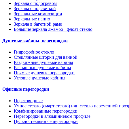
Зеркала с подогревом
Зеркала с подсветкой
Зеркальные композиции
Зеркальные панно
Зеркала в багетной раме
Большие зеркала джамбо - флоат стекло
Душевые кабины, перегородки
Гидрофобное стекло
Стеклянные шторки для ванной
Раздвижные душевые кабины
Распашные душевые кабины
Прямые душевые перегородки
Угловые душевые кабины
Офисные перегородки
Переговорные
Умное стекло (смарт стекло) или стекло переменной проз
Комбинированные перегородки
Перегородки в алюминиевом профиле
Цельностеклянные перегородки