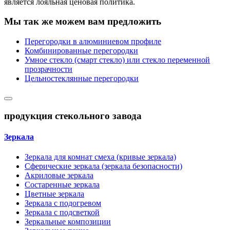
является лояльная ценовая политика.
Мы так же можем вам предложить
Перегородки в алюминиевом профиле
Комбинированные перегородки
Умное стекло (смарт стекло) или стекло переменной
прозрачности
Цельностеклянные перегородки
продукция стекольного завода
Зеркала
Зеркала для комнат смеха (кривые зеркала)
Сферические зеркала (зеркала безопасности)
Акриловые зеркала
Состаренные зеркала
Цветные зеркала
Зеркала с подогревом
Зеркала с подсветкой
Зеркальные композиции