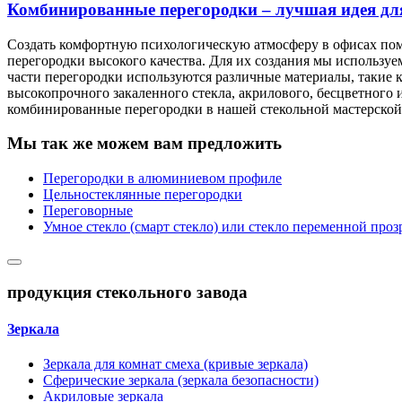
Комбинированные перегородки – лучшая идея дл
Создать комфортную психологическую атмосферу в офисах пом
перегородки высокого качества. Для их создания мы использ
части перегородки используются различные материалы, такие ка
высокопрочного закаленного стекла, акрилового, бесцветного
комбинированные перегородки в нашей стекольной мастерской
Мы так же можем вам предложить
Перегородки в алюминиевом профиле
Цельностеклянные перегородки
Переговорные
Умное стекло (смарт стекло) или стекло переменной проз
продукция стекольного завода
Зеркала
Зеркала для комнат смеха (кривые зеркала)
Сферические зеркала (зеркала безопасности)
Акриловые зеркала