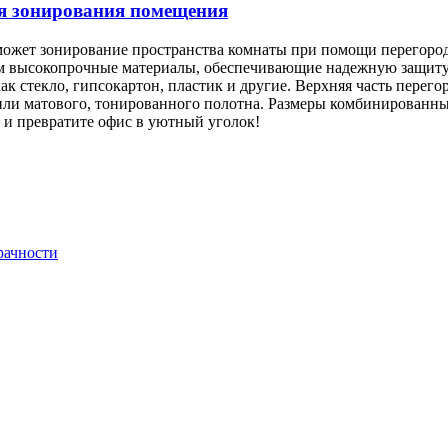
я зонирования помещения
ожет зонирование пространства комнаты при помощи перегород
уем высокопрочные материалы, обеспечивающие надежную защит
к стекло, гипсокартон, пластик и другие. Верхняя часть перего
 или матового, тонированного полотна. Размеры комбинированны
 и превратите офис в уютный уголок!
рачности