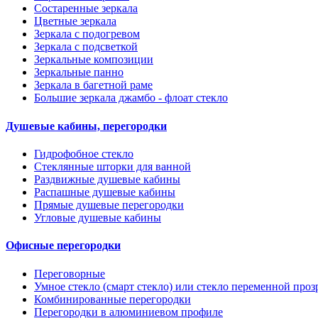
Состаренные зеркала
Цветные зеркала
Зеркала с подогревом
Зеркала с подсветкой
Зеркальные композиции
Зеркальные панно
Зеркала в багетной раме
Большие зеркала джамбо - флоат стекло
Душевые кабины, перегородки
Гидрофобное стекло
Стеклянные шторки для ванной
Раздвижные душевые кабины
Распашные душевые кабины
Прямые душевые перегородки
Угловые душевые кабины
Офисные перегородки
Переговорные
Умное стекло (смарт стекло) или стекло переменной проз
Комбинированные перегородки
Перегородки в алюминиевом профиле