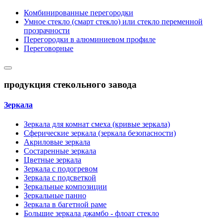
Комбинированные перегородки
Умное стекло (смарт стекло) или стекло переменной
прозрачности
Перегородки в алюминиевом профиле
Переговорные
продукция стекольного завода
Зеркала
Зеркала для комнат смеха (кривые зеркала)
Сферические зеркала (зеркала безопасности)
Акриловые зеркала
Состаренные зеркала
Цветные зеркала
Зеркала с подогревом
Зеркала с подсветкой
Зеркальные композиции
Зеркальные панно
Зеркала в багетной раме
Большие зеркала джамбо - флоат стекло