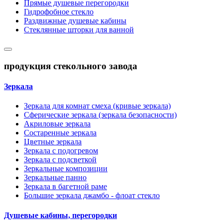
Прямые душевые перегородки
Гидрофобное стекло
Раздвижные душевые кабины
Стеклянные шторки для ванной
продукция стекольного завода
Зеркала
Зеркала для комнат смеха (кривые зеркала)
Сферические зеркала (зеркала безопасности)
Акриловые зеркала
Состаренные зеркала
Цветные зеркала
Зеркала с подогревом
Зеркала с подсветкой
Зеркальные композиции
Зеркальные панно
Зеркала в багетной раме
Большие зеркала джамбо - флоат стекло
Душевые кабины, перегородки