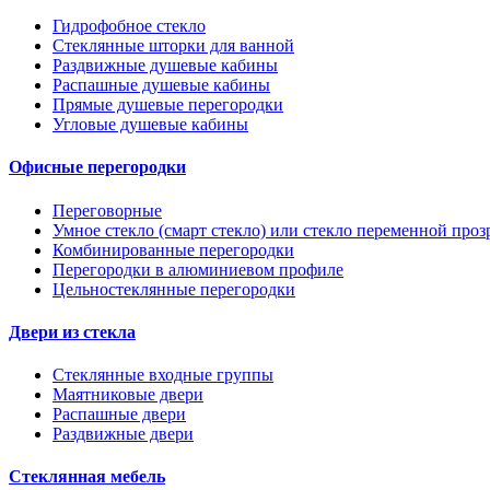
Гидрофобное стекло
Стеклянные шторки для ванной
Раздвижные душевые кабины
Распашные душевые кабины
Прямые душевые перегородки
Угловые душевые кабины
Офисные перегородки
Переговорные
Умное стекло (смарт стекло) или стекло переменной проз
Комбинированные перегородки
Перегородки в алюминиевом профиле
Цельностеклянные перегородки
Двери из стекла
Стеклянные входные группы
Маятниковые двери
Распашные двери
Раздвижные двери
Стеклянная мебель