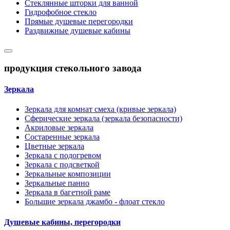
Стеклянные шторки для ванной
Гидрофобное стекло
Прямые душевые перегородки
Раздвижные душевые кабины
продукция стекольного завода
Зеркала
Зеркала для комнат смеха (кривые зеркала)
Сферические зеркала (зеркала безопасности)
Акриловые зеркала
Состаренные зеркала
Цветные зеркала
Зеркала с подогревом
Зеркала с подсветкой
Зеркальные композиции
Зеркальные панно
Зеркала в багетной раме
Большие зеркала джамбо - флоат стекло
Душевые кабины, перегородки