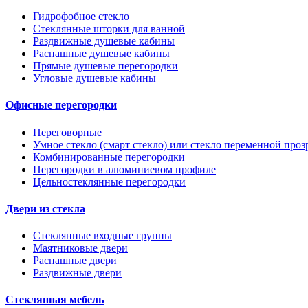
Гидрофобное стекло
Стеклянные шторки для ванной
Раздвижные душевые кабины
Распашные душевые кабины
Прямые душевые перегородки
Угловые душевые кабины
Офисные перегородки
Переговорные
Умное стекло (смарт стекло) или стекло переменной проз
Комбинированные перегородки
Перегородки в алюминиевом профиле
Цельностеклянные перегородки
Двери из стекла
Стеклянные входные группы
Маятниковые двери
Распашные двери
Раздвижные двери
Стеклянная мебель