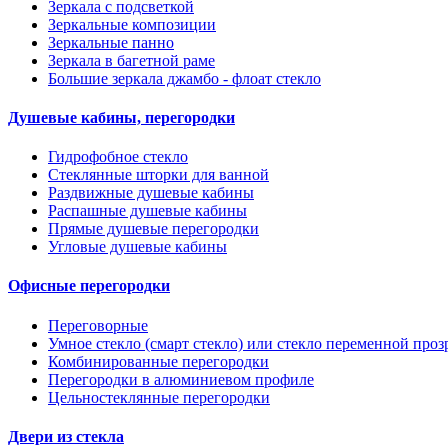
Зеркала с подсветкой
Зеркальные композиции
Зеркальные панно
Зеркала в багетной раме
Большие зеркала джамбо - флоат стекло
Душевые кабины, перегородки
Гидрофобное стекло
Стеклянные шторки для ванной
Раздвижные душевые кабины
Распашные душевые кабины
Прямые душевые перегородки
Угловые душевые кабины
Офисные перегородки
Переговорные
Умное стекло (смарт стекло) или стекло переменной проз
Комбинированные перегородки
Перегородки в алюминиевом профиле
Цельностеклянные перегородки
Двери из стекла