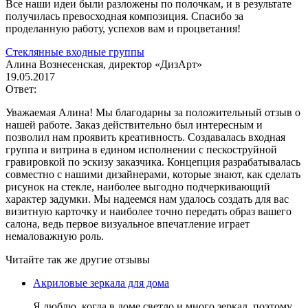
Все наши идеи были разложены по полочкам, и в результате
получилась превосходная композиция. Спасибо за
проделанную работу, успехов вам и процветания!
Стеклянные входные группы
Алина Вознесенская, директор «ДизАрт»
19.05.2017
Ответ:
Уважаемая Алина! Мы благодарны за положительный отзыв о
нашей работе. Заказ действительно был интересным и
позволил нам проявить креативность. Создавалась входная
группа и витрина в едином исполнении с пескоструйной
гравировкой по эскизу заказчика. Концепция разрабатывалась
совместно с нашими дизайнерами, которые знают, как сделать
рисунок на стекле, наиболее выгодно подчеркивающий
характер задумки. Мы надеемся нам удалось создать для вас
визитную карточку и наиболее точно передать образ вашего
салона, ведь первое визуальное впечатление играет
немаловажную роль.
Читайте так же другие отзывы
Акриловые зеркала для дома
Я люблю, когда в доме светло и много зеркал, поэтому