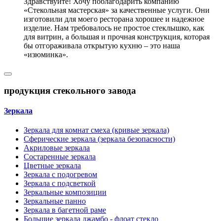
Здравствуйте! Хочу поблагодарить компанию
«Стекольная мастерская» за качественные услуги. Они
изготовили для моего ресторана хорошее и надежное
изделие. Нам требовалось не простое стеклышко, как
для витрин, а большая и прочная конструкция, которая
бы отгораживала открытую кухню – это наша
«изюминка».
продукция стекольного завода
Зеркала
Зеркала для комнат смеха (кривые зеркала)
Сферические зеркала (зеркала безопасности)
Акриловые зеркала
Состаренные зеркала
Цветные зеркала
Зеркала с подогревом
Зеркала с подсветкой
Зеркальные композиции
Зеркальные панно
Зеркала в багетной раме
Большие зеркала джамбо - флоат стекло