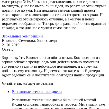
мастерскую №1». Четкого представления, как все должно
выглядеть, у нас не было, лишь идея, но ребята из этой фирмы
довели все до ума. Нам показали замечательный проект –
такие красивые композиции на стенах из цветных зеркал. На
распечатках это смотрелось отлично, а вживую и вовсе
поражает воображение. Теперь дочь рада, и ей очень нравится
ее кафе, а это для нас с мужем самое главное.
Зеркальные композиции
Виолетта Семенова, бизнес-леди
21.01.2019
Ответ:
Здравствуйте, Виолетта, спасибо за отзыв. Композиции из
зеркал сейчас в тренде, ведь они действительно помогают
зрительно увеличить небольшое помещение, и к тому же,
добавить ему изюминку. Надеемся, что кафе вашей дочери
будет радовать ее и посетителей благодаря нашей продукции.
Читайте так же другие отзывы
Распашные стеклянные двери
Распашные стеклянные двери были нашей мечтой.
Кухня-столовая, гардеробная и терраса. Мы видели уже
картину и хотели сделать все в едином стиле. Долго