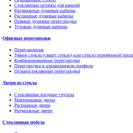
Стеклянные шторки для ванной
Раздвижные душевые кабины
Распашные душевые кабины
Прямые душевые перегородки
Угловые душевые кабины
Офисные перегородки
Переговорные
Умное стекло (смарт стекло) или стекло переменной проз
Комбинированные перегородки
Перегородки в алюминиевом профиле
Цельностеклянные перегородки
Двери из стекла
Стеклянные входные группы
Маятниковые двери
Распашные двери
Раздвижные двери
Стеклянная мебель