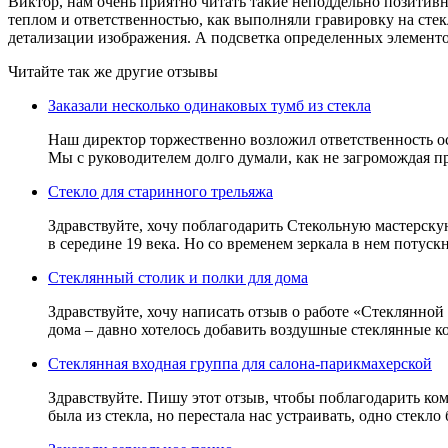
Виктор, нам очень приятно читать такие неподдельно позитивн
теплом и ответственностью, как выполняли гравировку на сте
детализации изображения. А подсветка определенных элементо
Читайте так же другие отзывы
Заказали несколько одинаковых тумб из стекла
Наш директор торжественно возложил ответственность ост
Мы с руководителем долго думали, как не загромождая пр
Стекло для старинного трельяжа
Здравствуйте, хочу поблагодарить Стекольную мастерску
в середине 19 века. Но со временем зеркала в нем потуск
Стеклянный столик и полки для дома
Здравствуйте, хочу написать отзыв о работе «Стеклянной
дома – давно хотелось добавить воздушные стеклянные к
Стеклянная входная группа для салона-парикмахерской
Здравствуйте. Пишу этот отзыв, чтобы поблагодарить ко
была из стекла, но перестала нас устраивать, одно стекло