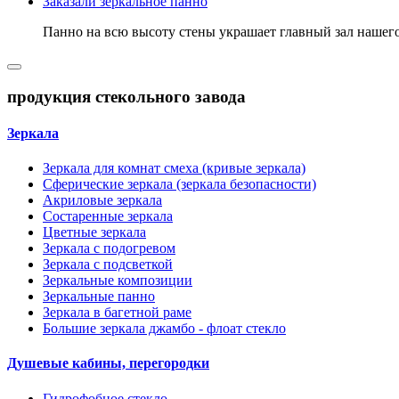
Заказали зеркальное панно
Панно на всю высоту стены украшает главный зал нашего 
продукция стекольного завода
Зеркала
Зеркала для комнат смеха (кривые зеркала)
Сферические зеркала (зеркала безопасности)
Акриловые зеркала
Состаренные зеркала
Цветные зеркала
Зеркала с подогревом
Зеркала с подсветкой
Зеркальные композиции
Зеркальные панно
Зеркала в багетной раме
Большие зеркала джамбо - флоат стекло
Душевые кабины, перегородки
Гидрофобное стекло