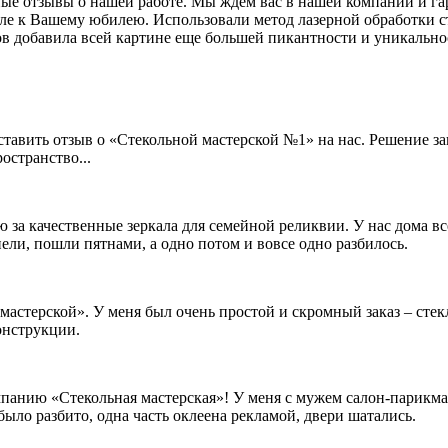
ые отзывы о нашей работе. Мы ждем вас в нашей компании и гар
кле к Вашему юбилею. Использовали метод лазерной обработки 
в добавила всей картине еще большей пикантности и уникально
авить отзыв о «Стекольной мастерской №1» на нас. Решение зак
остранство...
ю за качественные зеркала для семейной реликвии. У нас дома 
нели, пошли пятнами, а одно потом и вовсе одно разбилось.
 мастерской». У меня был очень простой и скромный заказ – стек
онструкции.
мпанию «Стекольная мастерская»! У меня с мужем салон-парикма
 было разбито, одна часть оклеена рекламой, двери шатались.