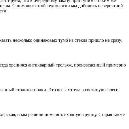
антируем, что к очередному заказу приступим с таким же
стекла. С помощью этой технологии мы добились невероятной
сти.
азать несколько одинаковых тумб из стекла пришло не сразу.
всегда хранился антикварный трельяж, произведенный примерно
лянный столик и полки. Это все я хотела в гостиную своего
херская, и мы решили поменять входную группу. Старая также