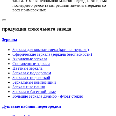
заказа. У меня небольшой магазин одежды. Во время
последнего ремонта мы решили заменить зеркала во
всех примерочных
продукция стекольного завода
Зеркала
Зеркала для комнат смеха (кривые зеркала)
Сферические зеркала (зеркала безопасности)
Акриловые зеркала
Состаренные зеркала
Цветные зеркала
Зеркала с подогревом
Зеркала с подсветкой
Зеркальные композиции
Зеркальные панно
Зеркала в багетной раме
Большие зеркала джамбо - флоат стекло
Душевые кабины, перегородки